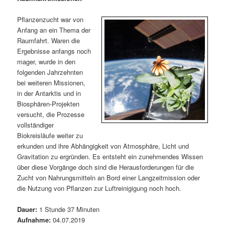
m
u
n
n
g
a
Pflanzenzucht war von
ä
n
e
v
Anfang an ein Thema der
n
i
Raumfahrt. Waren die
r
d
g
Ergebnisse anfangs noch
a
mager, wurde in den
e
ä
t
folgenden Jahrzehnten
i
bei weiteren Missionen,
n
r
o
in der Antarktis und in
n
Biosphären-Projekten
I
e
versucht, die Prozesse
vollständiger
n
n
Biokreisläufe weiter zu
erkunden und ihre Abhängigkeit von Atmosphäre, Licht und
h
I
Gravitation zu ergründen. Es entsteht ein zunehmendes Wissen
über diese Vorgänge doch sind die Herausforderungen für die
a
n
Zucht von Nahrungsmitteln an Bord einer Langzeitmission oder
die Nutzung von Pflanzen zur Luftreinigigung noch hoch.
l
h
Dauer:
1 Stunde 37 Minuten
t
a
Aufnahme:
04.07.2019