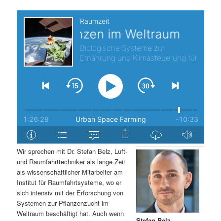
s
l
p
t
r
s
i
p
n
r
g
i
e
n
Wir sprechen mit Dr. Stefan Belz, Luft-
n
g
und Raumfahrttechniker als lange Zeit
als wissenschaftlicher Mitarbeiter am
e
Institut für Raumfahrtsysteme, wo er
sich intensiv mit der Erforschung von
Systemen zur Pflanzenzucht im
n
Weltraum beschäftigt hat. Auch wenn
Stefan Belz