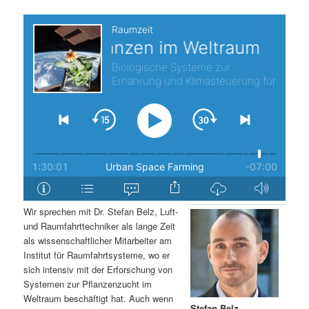
s
l
p
t
r
s
i
p
n
r
g
i
e
n
Wir sprechen mit Dr. Stefan Belz, Luft-
n
g
und Raumfahrttechniker als lange Zeit
als wissenschaftlicher Mitarbeiter am
e
Institut für Raumfahrtsysteme, wo er
sich intensiv mit der Erforschung von
Systemen zur Pflanzenzucht im
n
Weltraum beschäftigt hat. Auch wenn
Stefan Belz