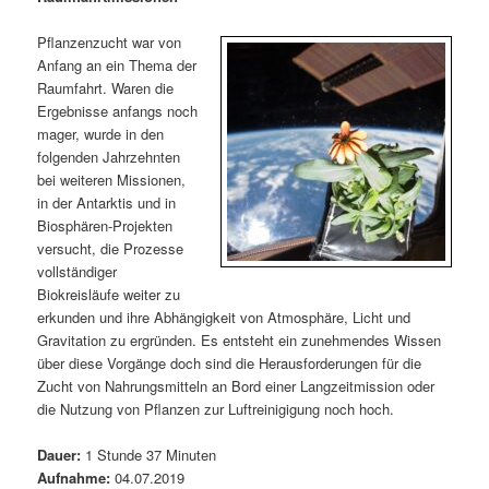
m
u
n
n
g
a
Pflanzenzucht war von
ä
n
e
v
Anfang an ein Thema der
n
i
Raumfahrt. Waren die
r
d
g
Ergebnisse anfangs noch
a
mager, wurde in den
e
ä
t
folgenden Jahrzehnten
i
bei weiteren Missionen,
n
r
o
in der Antarktis und in
n
Biosphären-Projekten
I
e
versucht, die Prozesse
vollständiger
n
n
Biokreisläufe weiter zu
erkunden und ihre Abhängigkeit von Atmosphäre, Licht und
h
I
Gravitation zu ergründen. Es entsteht ein zunehmendes Wissen
über diese Vorgänge doch sind die Herausforderungen für die
a
n
Zucht von Nahrungsmitteln an Bord einer Langzeitmission oder
die Nutzung von Pflanzen zur Luftreinigigung noch hoch.
l
h
Dauer:
1 Stunde 37 Minuten
t
a
Aufnahme:
04.07.2019