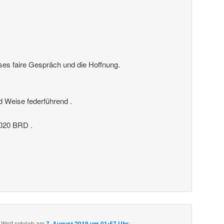
ses faire Gespräch und die Hoffnung.
nd Weise federführend .
20 BRD .
 Wolf
schrieb
am
7. August 2019 um 01:57 Uhr
: