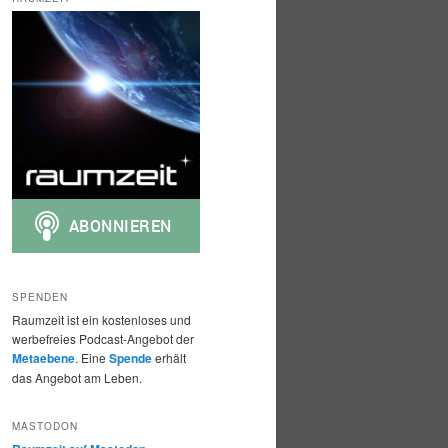
h
e
n
SPENDEN
Raumzeit ist ein kostenloses und
werbefreies Podcast-Angebot der
Metaebene
. Eine
Spende
erhält
das Angebot am Leben.
MASTODON