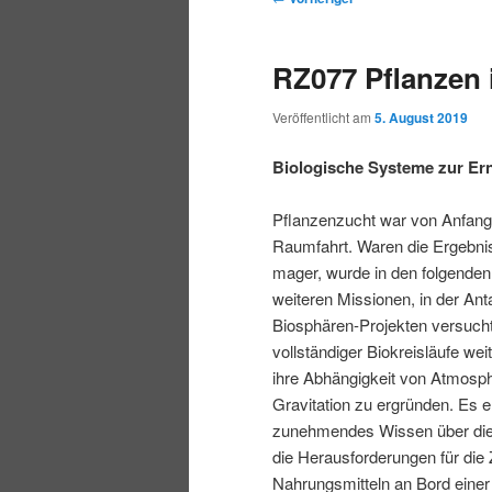
r
t
e
m
m
i
m
i
RZ077 Pflanzen
n
e
t
p
s
g
n
r
Veröffentlicht am
5. August 2019
e
ü
a
r
e
n
g
Biologische Systeme zur Er
s
i
k
n
Pflanzenzucht war von Anfang
a
Raumfahrt. Waren die Ergebni
m
u
v
mager, wurde in den folgenden
i
weiteren Missionen, in der Anta
ä
n
g
Biosphären-Projekten versucht
a
vollständiger Biokreisläufe we
r
d
t
ihre Abhängigkeit von Atmosph
i
Gravitation zu ergründen. Es e
e
ä
o
zunehmendes Wissen über die
n
die Herausforderungen für die
n
r
Nahrungsmitteln an Bord einer