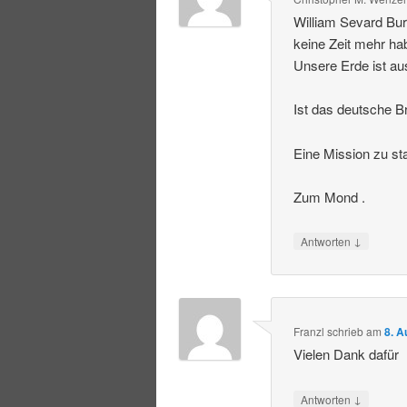
William Sevard Bur
keine Zeit mehr ha
Unsere Erde ist au
Ist das deutsche Br
Eine Mission zu st
Zum Mond .
↓
Antworten
Franzl
schrieb
am
8. A
Vielen Dank dafür
↓
Antworten