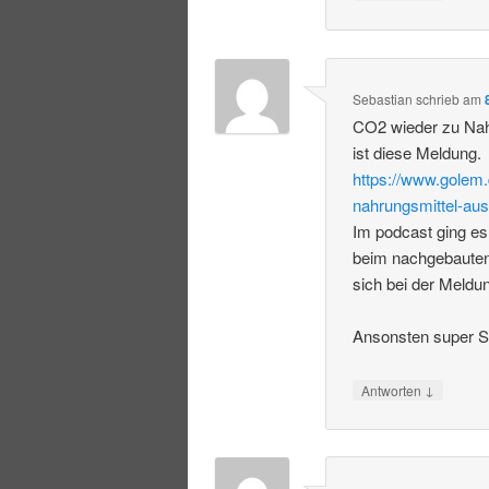
Sebastian
schrieb
am
CO2 wieder zu Nah
ist diese Meldung.
https://www.golem.
nahrungsmittel-aus
Im podcast ging es
beim nachgebauten
sich bei der Meldu
Ansonsten super S
↓
Antworten