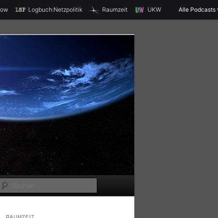
X
how
Logbuch:Netzpolitik
Raumzeit
UKW
Alle Podcasts
S
u
c
RAUMZEIT