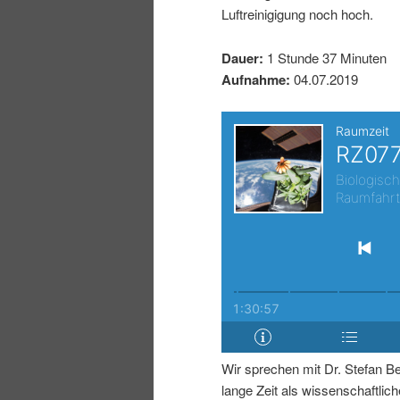
Luftreinigigung noch hoch.
I
e
Dauer:
1 Stunde 37 Minuten
n
n
Aufnahme:
04.07.2019
h
I
a
n
l
h
t
a
s
l
p
t
Wir sprechen mit Dr. Stefan Be
r
s
lange Zeit als wissenschaftliche