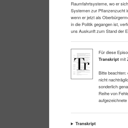
Raumfahrtsysteme, wo er sich 
i
p
Systemen zur Pflanzenzucht i
wenn er jetzt als Oberbürgerm
n
r
in die Politik gegangen ist, ver
uns Auskunft zum Stand der E
g
i
e
n
Für diese Episo
Transkript
mit 
n
g
Bitte beachten:
e
nicht nachträgli
sonderlich gena
n
Reihe von Fehle
aufgezeichnete
Transkript