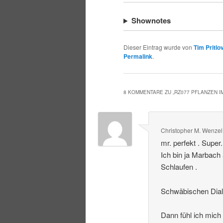
Shownotes
Dieser Eintrag wurde von
Tim Pritlo
Permalink
.
8 KOMMENTARE ZU „
RZ077 PFLANZEN 
Christopher M. Wenzel
mr. perfekt . Super
Ich bin ja Marbach
Schlaufen .
Schwäbischen Dialek
Dann fühl ich mich