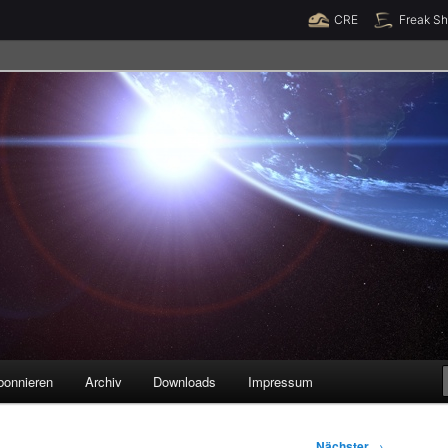
Raumzeit braucht Deine Unterstützung!
Spende jetzt!
CRE
Freak S
legenheiten
bonnieren
Archiv
Downloads
Impressum
Nächster
→