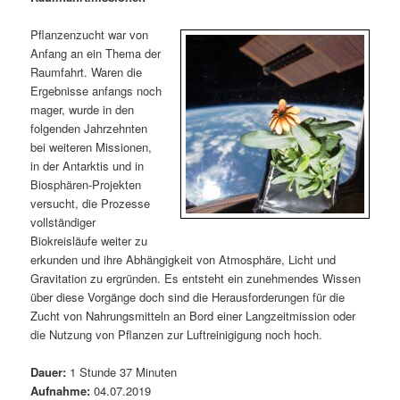
m
u
n
n
g
a
Pflanzenzucht war von
ä
n
e
v
Anfang an ein Thema der
n
i
Raumfahrt. Waren die
r
d
g
Ergebnisse anfangs noch
a
mager, wurde in den
e
ä
t
folgenden Jahrzehnten
i
bei weiteren Missionen,
n
r
o
in der Antarktis und in
n
Biosphären-Projekten
I
e
versucht, die Prozesse
vollständiger
n
n
Biokreisläufe weiter zu
erkunden und ihre Abhängigkeit von Atmosphäre, Licht und
h
I
Gravitation zu ergründen. Es entsteht ein zunehmendes Wissen
über diese Vorgänge doch sind die Herausforderungen für die
a
n
Zucht von Nahrungsmitteln an Bord einer Langzeitmission oder
die Nutzung von Pflanzen zur Luftreinigigung noch hoch.
l
h
Dauer:
1 Stunde 37 Minuten
t
a
Aufnahme:
04.07.2019