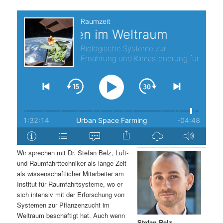
s
l
p
t
r
s
i
p
n
r
g
i
e
n
Wir sprechen mit Dr. Stefan Belz, Luft-
n
g
und Raumfahrttechniker als lange Zeit
als wissenschaftlicher Mitarbeiter am
e
Institut für Raumfahrtsysteme, wo er
sich intensiv mit der Erforschung von
Systemen zur Pflanzenzucht im
n
Weltraum beschäftigt hat. Auch wenn
Stefan Belz