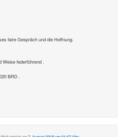
ses faire Gespräch und die Hoffnung.
nd Weise federführend .
20 BRD .
 Wolf
schrieb
am
7. August 2019 um 01:57 Uhr
: