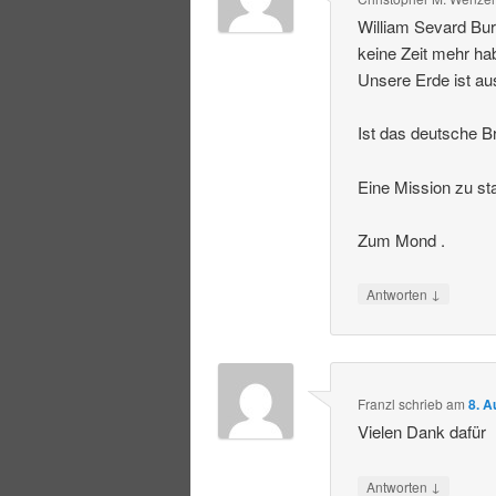
William Sevard Bur
keine Zeit mehr ha
Unsere Erde ist au
Ist das deutsche Br
Eine Mission zu st
Zum Mond .
↓
Antworten
Franzl
schrieb
am
8. A
Vielen Dank dafür
↓
Antworten