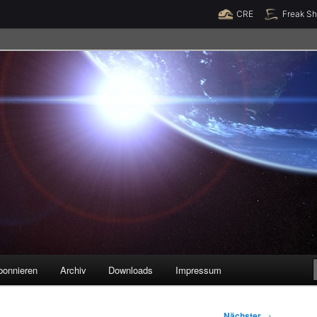
Raumzeit braucht Deine Unterstützung!
Spende jetzt!
CRE
Freak S
legenheiten
bonnieren
Archiv
Downloads
Impressum
Nächster
→