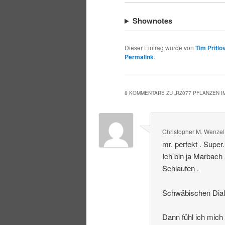
Shownotes
Dieser Eintrag wurde von
Tim Pritlo
Permalink
.
8 KOMMENTARE ZU „
RZ077 PFLANZEN 
Christopher M. Wenzel
mr. perfekt . Super
Ich bin ja Marbach
Schlaufen .
Schwäbischen Dialek
Dann fühl ich mich