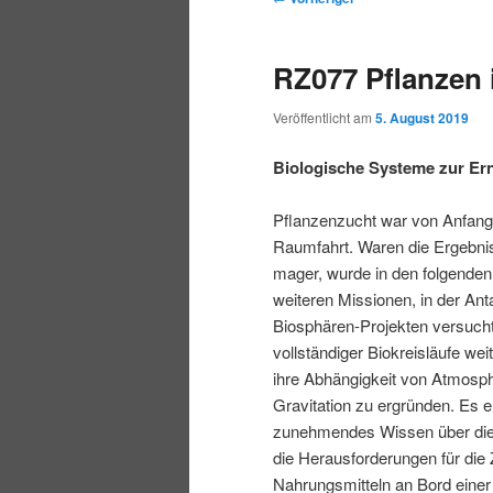
r
t
e
m
m
i
m
i
RZ077 Pflanzen
n
e
t
p
s
g
n
r
Veröffentlicht am
5. August 2019
e
ü
a
r
e
n
g
Biologische Systeme zur Er
s
i
k
n
Pflanzenzucht war von Anfang
a
Raumfahrt. Waren die Ergebni
m
u
v
mager, wurde in den folgenden
i
weiteren Missionen, in der Anta
ä
n
g
Biosphären-Projekten versucht
a
vollständiger Biokreisläufe we
r
d
t
ihre Abhängigkeit von Atmosph
i
Gravitation zu ergründen. Es e
e
ä
o
zunehmendes Wissen über die
n
die Herausforderungen für die
n
r
Nahrungsmitteln an Bord einer