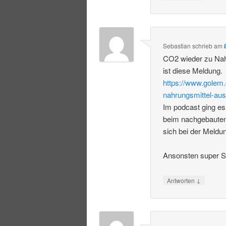
Sebastian
schrieb
am
CO2 wieder zu Nah
ist diese Meldung.
https://www.golem.
nahrungsmittel-aus
Im podcast ging es
beim nachgebauten
sich bei der Meldu
Ansonsten super S
↓
Antworten