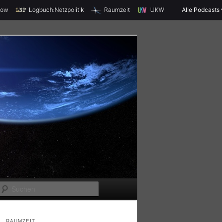
X
how
Logbuch:Netzpolitik
Raumzeit
UKW
Alle Podcasts
S
u
c
RAUMZEIT