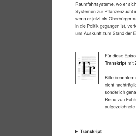
Raumfahrtsysteme, wo er sich 
i
p
Systemen zur Pflanzenzucht i
wenn er jetzt als Oberbürgerm
n
r
in die Politik gegangen ist, ver
uns Auskunft zum Stand der E
g
i
e
n
Für diese Episo
Transkript
mit 
n
g
Bitte beachten:
e
nicht nachträgli
sonderlich gena
n
Reihe von Fehle
aufgezeichnete
Transkript