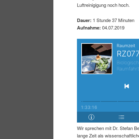
Luftreinigigung noch hoch.
I
e
Dauer:
1 Stunde 37 Minuten
n
n
Aufnahme:
04.07.2019
h
I
a
n
l
h
t
a
s
l
p
t
Wir sprechen mit Dr. Stefan Be
r
s
lange Zeit als wissenschaftliche