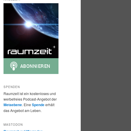
h
e
n
SPENDEN
Raumzeit ist ein kostenloses und
werbefreies Podcast-Angebot der
Metaebene
. Eine
Spende
erhält
das Angebot am Leben.
MASTODON