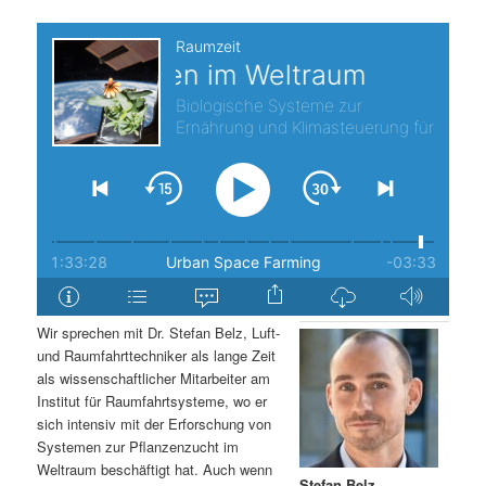
s
l
p
t
r
s
i
p
n
r
g
i
e
n
Wir sprechen mit Dr. Stefan Belz, Luft-
n
g
und Raumfahrttechniker als lange Zeit
als wissenschaftlicher Mitarbeiter am
e
Institut für Raumfahrtsysteme, wo er
sich intensiv mit der Erforschung von
Systemen zur Pflanzenzucht im
n
Weltraum beschäftigt hat. Auch wenn
Stefan Belz