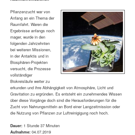
m
u
n
n
g
a
Pflanzenzucht war von
ä
n
e
v
Anfang an ein Thema der
n
i
Raumfahrt. Waren die
r
d
g
Ergebnisse anfangs noch
a
mager, wurde in den
e
ä
t
folgenden Jahrzehnten
i
bei weiteren Missionen,
n
r
o
in der Antarktis und in
n
Biosphären-Projekten
I
e
versucht, die Prozesse
vollständiger
n
n
Biokreisläufe weiter zu
erkunden und ihre Abhängigkeit von Atmosphäre, Licht und
h
I
Gravitation zu ergründen. Es entsteht ein zunehmendes Wissen
über diese Vorgänge doch sind die Herausforderungen für die
a
n
Zucht von Nahrungsmitteln an Bord einer Langzeitmission oder
die Nutzung von Pflanzen zur Luftreinigigung noch hoch.
l
h
Dauer:
1 Stunde 37 Minuten
t
a
Aufnahme:
04.07.2019