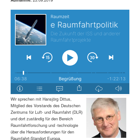
s
l
p
t
r
s
i
p
n
r
g
i
e
n
Wir sprechen mit Hansjörg Dittus,
n
g
Mitglied des Vorstands des Deutschen
Zentrums für Luft- und Raumfahrt (DLR)
e
und dort zuständig für den Bereich
Raumfahrtforschung und -technologie
n
über die Herausforderungen für den
Raumfahrt-Standort Europa.