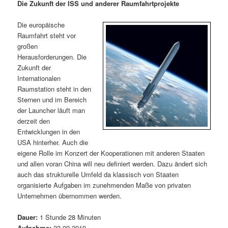
m
u
n
n
Die Zukunft der ISS und anderer Raumfahrtprojekte
g
a
ä
n
e
v
Die europäische
n
i
Raumfahrt steht vor
r
d
g
großen
a
Herausforderungen. Die
e
ä
t
Zukunft der
i
Internationalen
n
r
o
Raumstation steht in den
n
Sternen und im Bereich
I
e
der Launcher läuft man
derzeit den
Entwicklungen in den
n
n
USA hinterher. Auch die
eigene Rolle im Konzert der Kooperationen mit anderen Staaten
h
I
und allen voran China will neu definiert werden. Dazu ändert sich
auch das strukturelle Umfeld da klassisch von Staaten
a
n
organisierte Aufgaben im zunehmenden Maße von privaten
Unternehmen übernommen werden.
l
h
Dauer:
1 Stunde 28 Minuten
t
a
Aufnahme:
23.09.2019