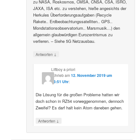
zu NASA, Roskosmos, CMSA, CNSA, CSA, ISRO,
JAXA, ISA etc. zu verstehen, hieße angesichts der
Herkules Überforderungsaufgaben (Recycle
Rakete.. Erdbeobachtungssatelliten.. GPS..
Mondstationsobservatorium.. Marsmusik…) den
allgemein glaubwürdigen Eurozentrismus zu
verlieren. – Siehe 5G Netzausbau.
↓
Antworten
Liftboy a priori
schrieb
am
12. November 2019 um
03:51 Uhr
:
Die Lösung für die großen Probleme hatten wir
doch schon in RZ54 vorweggenommen, dennoch
Zweifel? Es darf halt kein Atom daneben gehen.
↓
Antworten