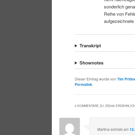
sonderlich gena
Reihe von Fehle
aufgezeichnete
Transkript
Shownotes
Dieser Eintrag wurde von
Tim Pritlo
Permalink
.
4 KOMMENTARE ZU „
RZ096 ERDÄHNLIC
Martina
schrieb
am
12