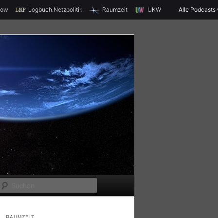
X
how
Logbuch:Netzpolitik
Raumzeit
UKW
Alle Podcasts
S
u
c
RAUMZEIT