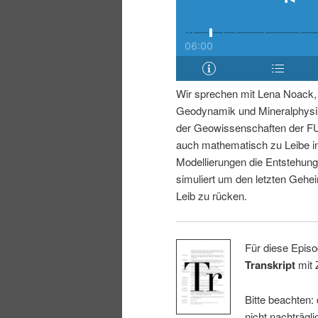
i
p
n
r
g
i
Wir sprechen mit Lena Noack, 
Geodynamik und Mineralphysik
e
n
der Geowissenschaften der FU 
auch mathematisch zu Leibe i
n
g
Modellierungen die Entstehun
simuliert um den letzten Gehe
e
Leib zu rücken.
n
Für diese Episo
Transkript
mit 
Bitte beachten:
nicht nachträgli