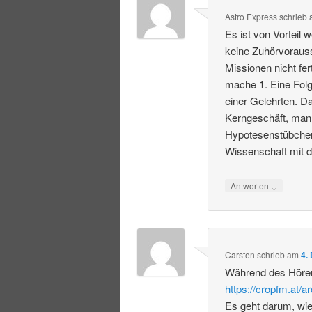
Astro Express
schrieb
Es ist von Vorteil
keine Zuhörvoraus
Missionen nicht fer
mache 1. Eine Folg
einer Gelehrten. 
Kerngeschäft, man
Hypotesenstübchen 
Wissenschaft mit d
↓
Antworten
Carsten
schrieb
am
4.
Während des Hören
https://cropfm.at/a
Es geht darum, wie