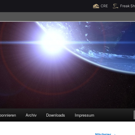
Raumzeit braucht Deine Unterstützung!
Spende jetzt!
CRE
Freak S
legenheiten
bonnieren
Archiv
Downloads
Impressum
Nächster
→