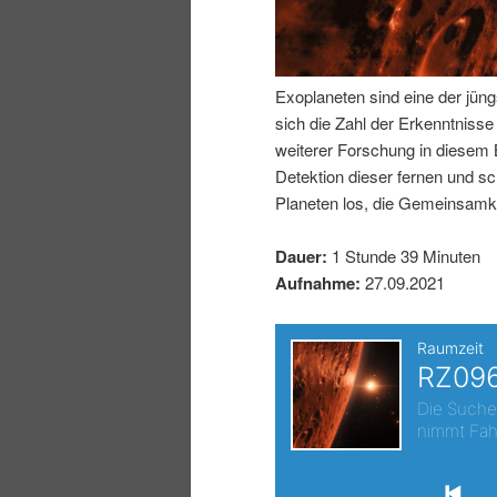
I
e
n
n
Exoplaneten sind eine der jüng
sich die Zahl der Erkenntniss
h
I
weiterer Forschung in diesem
Detektion dieser fernen und s
a
n
Planeten los, die Gemeinsamke
l
h
Dauer:
1 Stunde 39 Minuten
Aufnahme:
27.09.2021
t
a
s
l
p
t
r
s