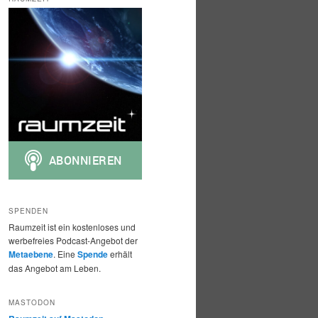
h
e
n
SPENDEN
Raumzeit ist ein kostenloses und
werbefreies Podcast-Angebot der
Metaebene
. Eine
Spende
erhält
das Angebot am Leben.
MASTODON