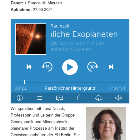
Dauer:
1 Stunde 39 Minuten
s
l
Aufnahme:
27.09.2021
p
t
r
s
i
p
n
r
g
i
e
n
n
g
Wir sprechen mit Lena Noack,
Professorin und Leiterin der Gruppe
e
Geodynamik und Mineralphysik
planetarer Prozesse am Institut der
n
Geowissenschaften der FU Berlin. Sie