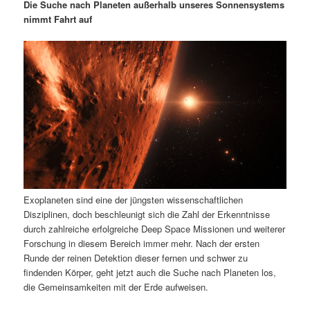
m
u
n
n
Die Suche nach Planeten außerhalb unseres Sonnensystems
g
a
nimmt Fahrt auf
ä
n
e
v
n
i
r
d
g
a
e
ä
t
i
n
r
o
n
I
e
n
n
Exoplaneten sind eine der jüngsten wissenschaftlichen
h
I
Disziplinen, doch beschleunigt sich die Zahl der Erkenntnisse
durch zahlreiche erfolgreiche Deep Space Missionen und weiterer
a
n
Forschung in diesem Bereich immer mehr. Nach der ersten
Runde der reinen Detektion dieser fernen und schwer zu
l
h
findenden Körper, geht jetzt auch die Suche nach Planeten los,
die Gemeinsamkeiten mit der Erde aufweisen.
t
a