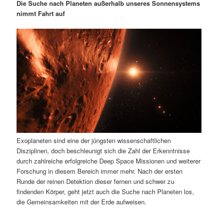
m
u
n
n
Die Suche nach Planeten außerhalb unseres Sonnensystems
g
a
nimmt Fahrt auf
ä
n
e
v
n
i
r
d
g
a
e
ä
t
i
n
r
o
n
I
e
n
n
Exoplaneten sind eine der jüngsten wissenschaftlichen
h
I
Disziplinen, doch beschleunigt sich die Zahl der Erkenntnisse
durch zahlreiche erfolgreiche Deep Space Missionen und weiterer
a
n
Forschung in diesem Bereich immer mehr. Nach der ersten
Runde der reinen Detektion dieser fernen und schwer zu
l
h
findenden Körper, geht jetzt auch die Suche nach Planeten los,
die Gemeinsamkeiten mit der Erde aufweisen.
t
a