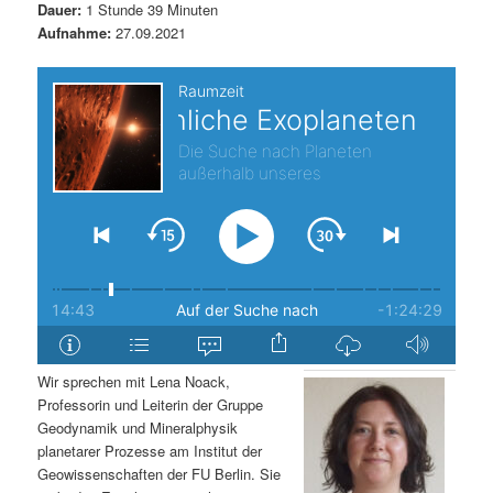
Dauer:
1 Stunde 39 Minuten
s
l
Aufnahme:
27.09.2021
p
t
r
s
i
p
n
r
g
i
e
n
n
g
Wir sprechen mit Lena Noack,
Professorin und Leiterin der Gruppe
e
Geodynamik und Mineralphysik
planetarer Prozesse am Institut der
n
Geowissenschaften der FU Berlin. Sie