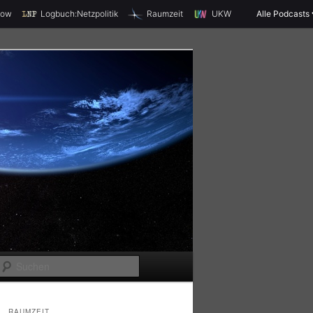
X
how
Logbuch:Netzpolitik
Raumzeit
UKW
Alle Podcasts
S
u
c
RAUMZEIT