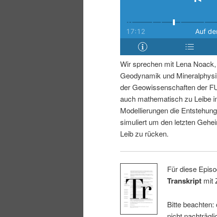
i
p
n
r
g
i
Wir sprechen mit Lena Noack, 
Geodynamik und Mineralphysik
e
n
der Geowissenschaften der FU 
auch mathematisch zu Leibe i
n
g
Modellierungen die Entstehun
simuliert um den letzten Gehe
e
Leib zu rücken.
n
Für diese Episo
Transkript
mit 
Bitte beachten:
nicht nachträgli