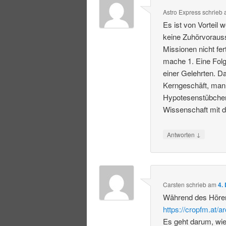
Astro Express
schrieb
Es ist von Vorteil
keine Zuhörvoraus
Missionen nicht fer
mache 1. Eine Folg
einer Gelehrten. 
Kerngeschäft, man
Hypotesenstübchen 
Wissenschaft mit d
↓
Antworten
Carsten
schrieb
am
4.
Während des Hören
https://cropfm.at/a
Es geht darum, wie