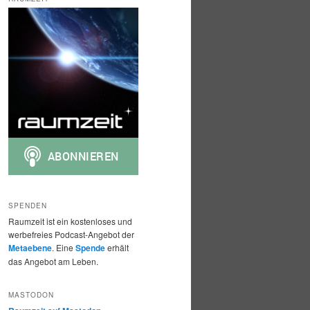
h
e
n
SPENDEN
Raumzeit ist ein kostenloses und
werbefreies Podcast-Angebot der
Metaebene
. Eine
Spende
erhält
das Angebot am Leben.
MASTODON