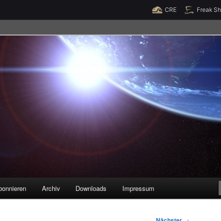
Raumzeit braucht Deine Unterstützung!
Spende jetzt!
CRE
Freak S
legenheiten
bonnieren
Archiv
Downloads
Impressum
Nächster
→