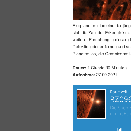
I
e
n
n
Exoplaneten sind eine der jüng
sich die Zahl der Erkenntniss
h
I
weiterer Forschung in diesem
Detektion dieser fernen und s
a
n
Planeten los, die Gemeinsamke
l
h
Dauer:
1 Stunde 39 Minuten
Aufnahme:
27.09.2021
t
a
s
l
p
t
r
s