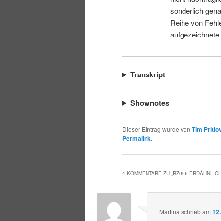
sonderlich gena
Reihe von Fehle
aufgezeichnete
Transkript
Shownotes
Dieser Eintrag wurde von
Tim Pritlo
Permalink
.
4 KOMMENTARE ZU „
RZ096 ERDÄHNLIC
Martina
schrieb
am
12