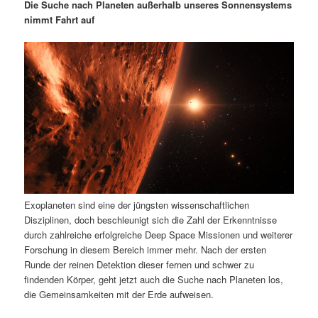
m
u
n
n
Die Suche nach Planeten außerhalb unseres Sonnensystems
g
a
nimmt Fahrt auf
ä
n
e
v
n
i
r
d
g
a
e
ä
t
i
n
r
o
n
I
e
n
n
Exoplaneten sind eine der jüngsten wissenschaftlichen
h
I
Disziplinen, doch beschleunigt sich die Zahl der Erkenntnisse
durch zahlreiche erfolgreiche Deep Space Missionen und weiterer
a
n
Forschung in diesem Bereich immer mehr. Nach der ersten
Runde der reinen Detektion dieser fernen und schwer zu
l
h
findenden Körper, geht jetzt auch die Suche nach Planeten los,
die Gemeinsamkeiten mit der Erde aufweisen.
t
a