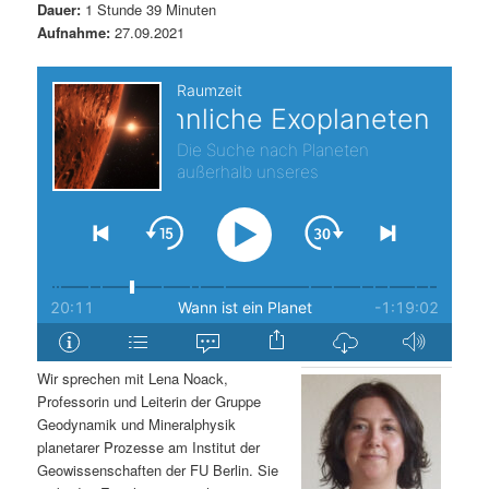
Dauer:
1 Stunde 39 Minuten
s
l
Aufnahme:
27.09.2021
p
t
r
s
i
p
n
r
g
i
e
n
n
g
Wir sprechen mit Lena Noack,
Professorin und Leiterin der Gruppe
e
Geodynamik und Mineralphysik
planetarer Prozesse am Institut der
n
Geowissenschaften der FU Berlin. Sie