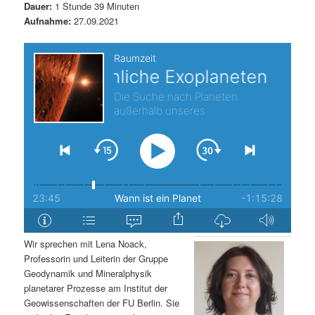
Dauer:
1 Stunde 39 Minuten
s
l
Aufnahme:
27.09.2021
p
t
r
s
i
p
n
r
g
i
e
n
n
g
Wir sprechen mit Lena Noack,
Professorin und Leiterin der Gruppe
e
Geodynamik und Mineralphysik
planetarer Prozesse am Institut der
n
Geowissenschaften der FU Berlin. Sie