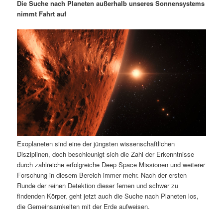
m
u
n
n
Die Suche nach Planeten außerhalb unseres Sonnensystems
g
a
nimmt Fahrt auf
ä
n
e
v
n
i
r
d
g
a
e
ä
t
i
n
r
o
n
I
e
n
n
Exoplaneten sind eine der jüngsten wissenschaftlichen
h
I
Disziplinen, doch beschleunigt sich die Zahl der Erkenntnisse
durch zahlreiche erfolgreiche Deep Space Missionen und weiterer
a
n
Forschung in diesem Bereich immer mehr. Nach der ersten
Runde der reinen Detektion dieser fernen und schwer zu
l
h
findenden Körper, geht jetzt auch die Suche nach Planeten los,
die Gemeinsamkeiten mit der Erde aufweisen.
t
a