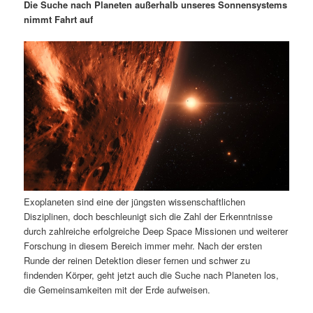
m
u
n
n
Die Suche nach Planeten außerhalb unseres Sonnensystems
g
a
nimmt Fahrt auf
ä
n
e
v
n
i
r
d
g
a
e
ä
t
i
n
r
o
n
I
e
n
n
Exoplaneten sind eine der jüngsten wissenschaftlichen
h
I
Disziplinen, doch beschleunigt sich die Zahl der Erkenntnisse
durch zahlreiche erfolgreiche Deep Space Missionen und weiterer
a
n
Forschung in diesem Bereich immer mehr. Nach der ersten
Runde der reinen Detektion dieser fernen und schwer zu
l
h
findenden Körper, geht jetzt auch die Suche nach Planeten los,
die Gemeinsamkeiten mit der Erde aufweisen.
t
a