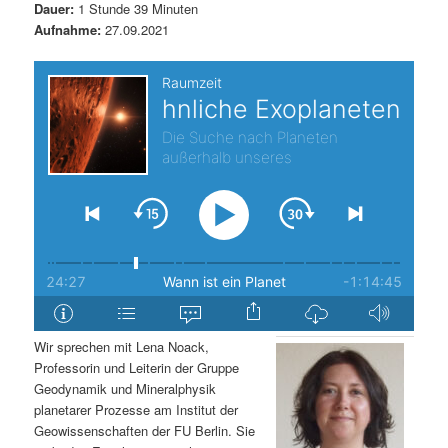
Dauer:
1 Stunde 39 Minuten
s
l
Aufnahme:
27.09.2021
p
t
r
s
i
p
n
r
g
i
e
n
n
g
Wir sprechen mit Lena Noack,
Professorin und Leiterin der Gruppe
e
Geodynamik und Mineralphysik
planetarer Prozesse am Institut der
n
Geowissenschaften der FU Berlin. Sie