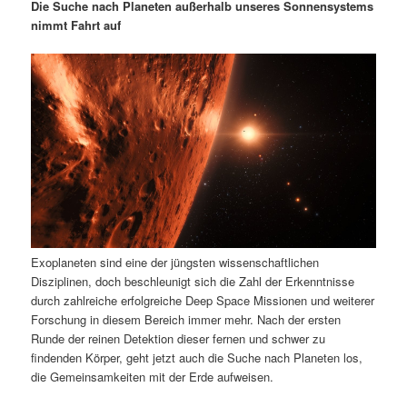
m
u
n
n
Die Suche nach Planeten außerhalb unseres Sonnensystems
g
a
nimmt Fahrt auf
ä
n
e
v
n
i
r
d
g
a
e
ä
t
i
n
r
o
n
I
e
n
n
Exoplaneten sind eine der jüngsten wissenschaftlichen
h
I
Disziplinen, doch beschleunigt sich die Zahl der Erkenntnisse
durch zahlreiche erfolgreiche Deep Space Missionen und weiterer
a
n
Forschung in diesem Bereich immer mehr. Nach der ersten
Runde der reinen Detektion dieser fernen und schwer zu
l
h
findenden Körper, geht jetzt auch die Suche nach Planeten los,
die Gemeinsamkeiten mit der Erde aufweisen.
t
a