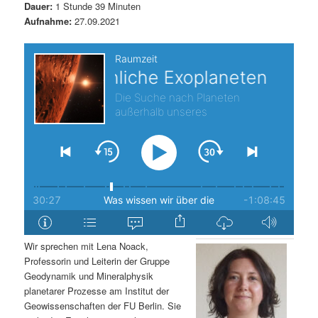
Dauer:
1 Stunde 39 Minuten
s
l
Aufnahme:
27.09.2021
p
t
r
s
i
p
n
r
g
i
e
n
n
g
Wir sprechen mit Lena Noack,
Professorin und Leiterin der Gruppe
e
Geodynamik und Mineralphysik
planetarer Prozesse am Institut der
n
Geowissenschaften der FU Berlin. Sie