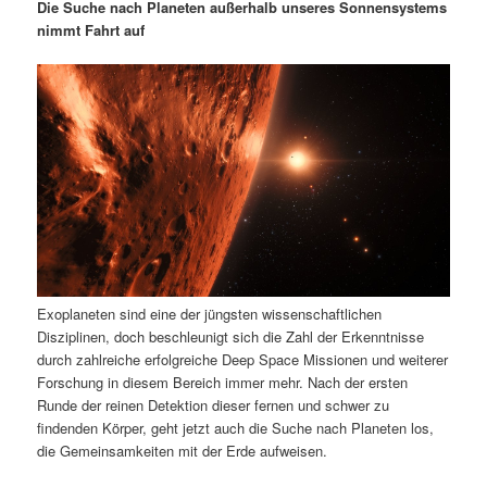
m
u
n
n
Die Suche nach Planeten außerhalb unseres Sonnensystems
g
a
nimmt Fahrt auf
ä
n
e
v
n
i
r
d
g
a
e
ä
t
i
n
r
o
n
I
e
n
n
Exoplaneten sind eine der jüngsten wissenschaftlichen
h
I
Disziplinen, doch beschleunigt sich die Zahl der Erkenntnisse
durch zahlreiche erfolgreiche Deep Space Missionen und weiterer
a
n
Forschung in diesem Bereich immer mehr. Nach der ersten
Runde der reinen Detektion dieser fernen und schwer zu
l
h
findenden Körper, geht jetzt auch die Suche nach Planeten los,
die Gemeinsamkeiten mit der Erde aufweisen.
t
a