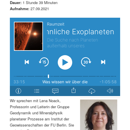
Dauer:
1 Stunde 39 Minuten
s
l
Aufnahme:
27.09.2021
p
t
r
s
i
p
n
r
g
i
e
n
n
g
Wir sprechen mit Lena Noack,
Professorin und Leiterin der Gruppe
e
Geodynamik und Mineralphysik
planetarer Prozesse am Institut der
n
Geowissenschaften der FU Berlin. Sie