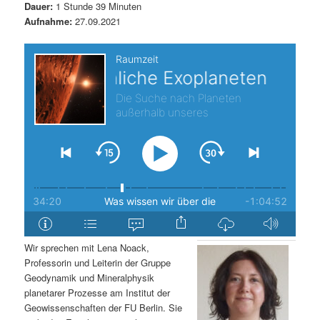
Dauer:
1 Stunde 39 Minuten
s
l
Aufnahme:
27.09.2021
p
t
r
s
i
p
n
r
g
i
e
n
n
g
Wir sprechen mit Lena Noack,
Professorin und Leiterin der Gruppe
e
Geodynamik und Mineralphysik
planetarer Prozesse am Institut der
n
Geowissenschaften der FU Berlin. Sie