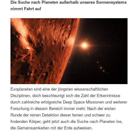
m
u
n
n
Die Suche nach Planeten außerhalb unseres Sonnensystems
g
a
nimmt Fahrt auf
ä
n
e
v
n
i
r
d
g
a
e
ä
t
i
n
r
o
n
I
e
n
n
Exoplaneten sind eine der jüngsten wissenschaftlichen
h
I
Disziplinen, doch beschleunigt sich die Zahl der Erkenntnisse
durch zahlreiche erfolgreiche Deep Space Missionen und weiterer
a
n
Forschung in diesem Bereich immer mehr. Nach der ersten
Runde der reinen Detektion dieser fernen und schwer zu
l
h
findenden Körper, geht jetzt auch die Suche nach Planeten los,
die Gemeinsamkeiten mit der Erde aufweisen.
t
a