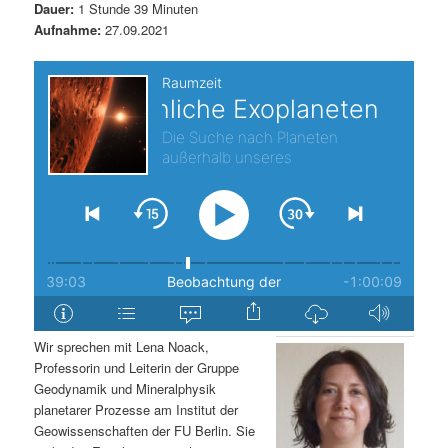
Dauer:
1 Stunde 39 Minuten
s
l
Aufnahme:
27.09.2021
p
t
r
s
i
p
n
r
g
i
e
n
n
g
Wir sprechen mit Lena Noack,
Professorin und Leiterin der Gruppe
e
Geodynamik und Mineralphysik
planetarer Prozesse am Institut der
n
Geowissenschaften der FU Berlin. Sie