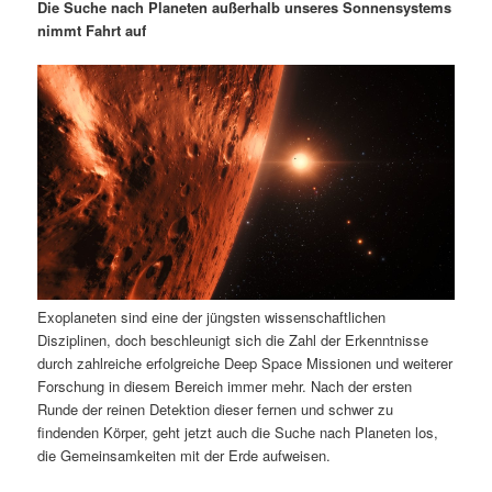
m
u
n
n
Die Suche nach Planeten außerhalb unseres Sonnensystems
g
a
nimmt Fahrt auf
ä
n
e
v
n
i
r
d
g
a
e
ä
t
i
n
r
o
n
I
e
n
n
Exoplaneten sind eine der jüngsten wissenschaftlichen
h
I
Disziplinen, doch beschleunigt sich die Zahl der Erkenntnisse
durch zahlreiche erfolgreiche Deep Space Missionen und weiterer
a
n
Forschung in diesem Bereich immer mehr. Nach der ersten
Runde der reinen Detektion dieser fernen und schwer zu
l
h
findenden Körper, geht jetzt auch die Suche nach Planeten los,
die Gemeinsamkeiten mit der Erde aufweisen.
t
a