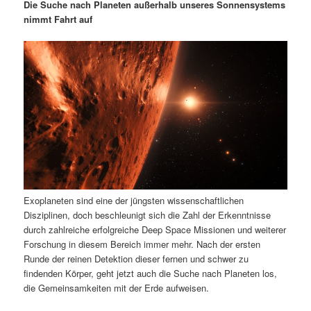
m
u
n
n
Die Suche nach Planeten außerhalb unseres Sonnensystems
g
a
nimmt Fahrt auf
ä
n
e
v
n
i
r
d
g
a
e
ä
t
i
n
r
o
n
I
e
n
n
Exoplaneten sind eine der jüngsten wissenschaftlichen
h
I
Disziplinen, doch beschleunigt sich die Zahl der Erkenntnisse
durch zahlreiche erfolgreiche Deep Space Missionen und weiterer
a
n
Forschung in diesem Bereich immer mehr. Nach der ersten
Runde der reinen Detektion dieser fernen und schwer zu
l
h
findenden Körper, geht jetzt auch die Suche nach Planeten los,
die Gemeinsamkeiten mit der Erde aufweisen.
t
a