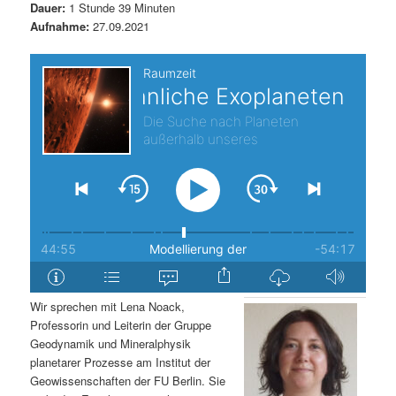
Dauer:
1 Stunde 39 Minuten
s
l
Aufnahme:
27.09.2021
p
t
r
s
i
p
n
r
g
i
e
n
n
g
Wir sprechen mit Lena Noack,
Professorin und Leiterin der Gruppe
e
Geodynamik und Mineralphysik
planetarer Prozesse am Institut der
n
Geowissenschaften der FU Berlin. Sie