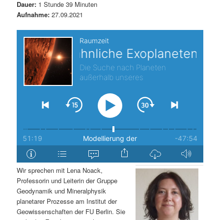
Dauer:
1 Stunde 39 Minuten
s
l
Aufnahme:
27.09.2021
p
t
r
s
i
p
n
r
g
i
e
n
n
g
Wir sprechen mit Lena Noack,
Professorin und Leiterin der Gruppe
e
Geodynamik und Mineralphysik
planetarer Prozesse am Institut der
n
Geowissenschaften der FU Berlin. Sie