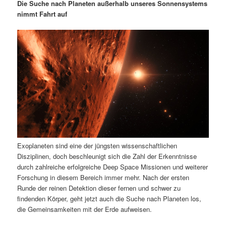
m
u
n
n
Die Suche nach Planeten außerhalb unseres Sonnensystems
g
a
nimmt Fahrt auf
ä
n
e
v
n
i
r
d
g
a
e
ä
t
i
n
r
o
n
I
e
n
n
Exoplaneten sind eine der jüngsten wissenschaftlichen
h
I
Disziplinen, doch beschleunigt sich die Zahl der Erkenntnisse
durch zahlreiche erfolgreiche Deep Space Missionen und weiterer
a
n
Forschung in diesem Bereich immer mehr. Nach der ersten
Runde der reinen Detektion dieser fernen und schwer zu
l
h
findenden Körper, geht jetzt auch die Suche nach Planeten los,
die Gemeinsamkeiten mit der Erde aufweisen.
t
a