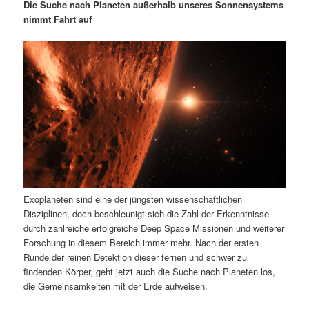
m
u
n
n
Die Suche nach Planeten außerhalb unseres Sonnensystems
g
a
nimmt Fahrt auf
ä
n
e
v
n
i
r
d
g
a
e
ä
t
i
n
r
o
n
I
e
n
n
Exoplaneten sind eine der jüngsten wissenschaftlichen
h
I
Disziplinen, doch beschleunigt sich die Zahl der Erkenntnisse
durch zahlreiche erfolgreiche Deep Space Missionen und weiterer
a
n
Forschung in diesem Bereich immer mehr. Nach der ersten
Runde der reinen Detektion dieser fernen und schwer zu
l
h
findenden Körper, geht jetzt auch die Suche nach Planeten los,
die Gemeinsamkeiten mit der Erde aufweisen.
t
a