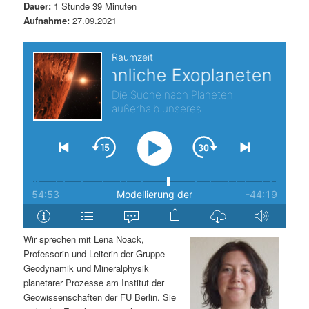
Dauer:
1 Stunde 39 Minuten
s
l
Aufnahme:
27.09.2021
p
t
r
s
i
p
n
r
g
i
e
n
n
g
Wir sprechen mit Lena Noack,
Professorin und Leiterin der Gruppe
e
Geodynamik und Mineralphysik
planetarer Prozesse am Institut der
n
Geowissenschaften der FU Berlin. Sie