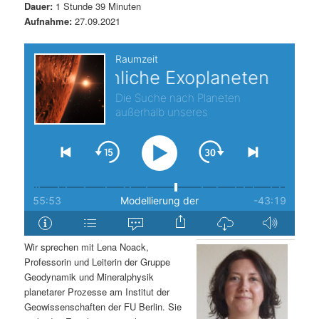
Dauer:
1 Stunde 39 Minuten
s
l
Aufnahme:
27.09.2021
p
t
r
s
i
p
n
r
g
i
e
n
n
g
Wir sprechen mit Lena Noack,
Professorin und Leiterin der Gruppe
e
Geodynamik und Mineralphysik
planetarer Prozesse am Institut der
n
Geowissenschaften der FU Berlin. Sie