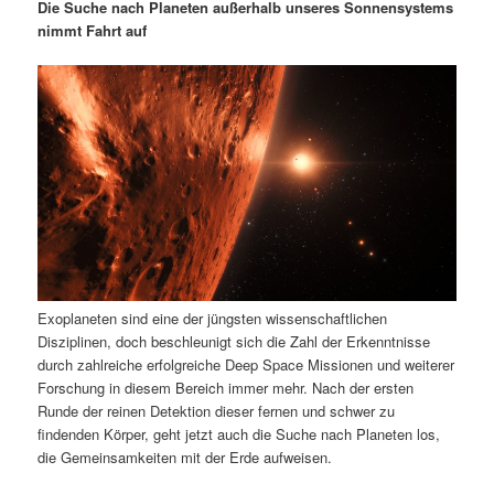
m
u
n
n
Die Suche nach Planeten außerhalb unseres Sonnensystems
g
a
nimmt Fahrt auf
ä
n
e
v
n
i
r
d
g
a
e
ä
t
i
n
r
o
n
I
e
n
n
Exoplaneten sind eine der jüngsten wissenschaftlichen
h
I
Disziplinen, doch beschleunigt sich die Zahl der Erkenntnisse
durch zahlreiche erfolgreiche Deep Space Missionen und weiterer
a
n
Forschung in diesem Bereich immer mehr. Nach der ersten
Runde der reinen Detektion dieser fernen und schwer zu
l
h
findenden Körper, geht jetzt auch die Suche nach Planeten los,
die Gemeinsamkeiten mit der Erde aufweisen.
t
a