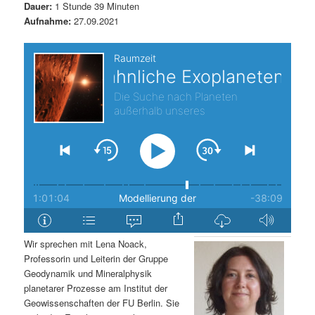
Dauer:
1 Stunde 39 Minuten
s
l
Aufnahme:
27.09.2021
p
t
r
s
i
p
n
r
g
i
e
n
n
g
Wir sprechen mit Lena Noack,
Professorin und Leiterin der Gruppe
e
Geodynamik und Mineralphysik
planetarer Prozesse am Institut der
n
Geowissenschaften der FU Berlin. Sie