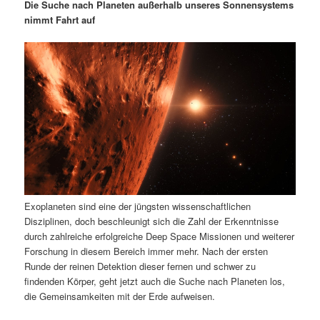
m
u
n
n
Die Suche nach Planeten außerhalb unseres Sonnensystems
g
a
nimmt Fahrt auf
ä
n
e
v
n
i
r
d
g
a
e
ä
t
i
n
r
o
n
I
e
n
n
Exoplaneten sind eine der jüngsten wissenschaftlichen
h
I
Disziplinen, doch beschleunigt sich die Zahl der Erkenntnisse
durch zahlreiche erfolgreiche Deep Space Missionen und weiterer
a
n
Forschung in diesem Bereich immer mehr. Nach der ersten
Runde der reinen Detektion dieser fernen und schwer zu
l
h
findenden Körper, geht jetzt auch die Suche nach Planeten los,
die Gemeinsamkeiten mit der Erde aufweisen.
t
a