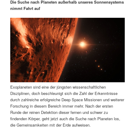
m
u
n
n
Die Suche nach Planeten außerhalb unseres Sonnensystems
g
a
nimmt Fahrt auf
ä
n
e
v
n
i
r
d
g
a
e
ä
t
i
n
r
o
n
I
e
n
n
Exoplaneten sind eine der jüngsten wissenschaftlichen
h
I
Disziplinen, doch beschleunigt sich die Zahl der Erkenntnisse
durch zahlreiche erfolgreiche Deep Space Missionen und weiterer
a
n
Forschung in diesem Bereich immer mehr. Nach der ersten
Runde der reinen Detektion dieser fernen und schwer zu
l
h
findenden Körper, geht jetzt auch die Suche nach Planeten los,
die Gemeinsamkeiten mit der Erde aufweisen.
t
a