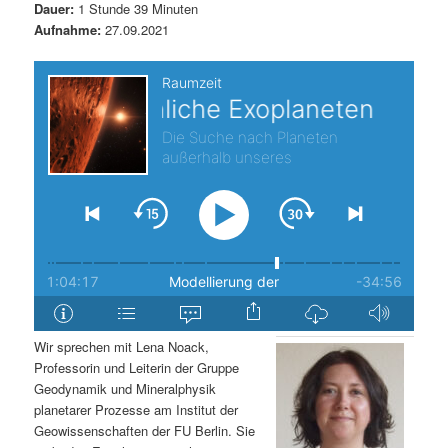
Dauer:
1 Stunde 39 Minuten
s
l
Aufnahme:
27.09.2021
p
t
r
s
i
p
n
r
g
i
e
n
n
g
Wir sprechen mit Lena Noack,
Professorin und Leiterin der Gruppe
e
Geodynamik und Mineralphysik
planetarer Prozesse am Institut der
n
Geowissenschaften der FU Berlin. Sie