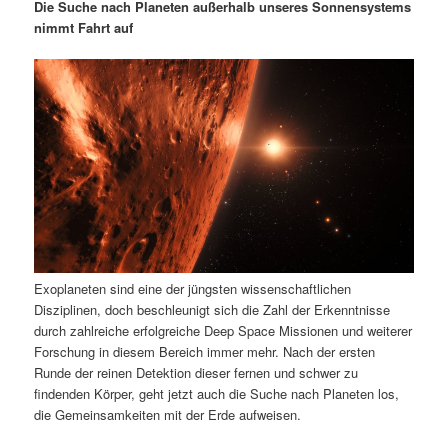
m
u
n
n
Die Suche nach Planeten außerhalb unseres Sonnensystems
g
a
nimmt Fahrt auf
ä
n
e
v
n
i
r
d
g
a
e
ä
t
i
n
r
o
n
I
e
n
n
Exoplaneten sind eine der jüngsten wissenschaftlichen
h
I
Disziplinen, doch beschleunigt sich die Zahl der Erkenntnisse
durch zahlreiche erfolgreiche Deep Space Missionen und weiterer
a
n
Forschung in diesem Bereich immer mehr. Nach der ersten
Runde der reinen Detektion dieser fernen und schwer zu
l
h
findenden Körper, geht jetzt auch die Suche nach Planeten los,
die Gemeinsamkeiten mit der Erde aufweisen.
t
a