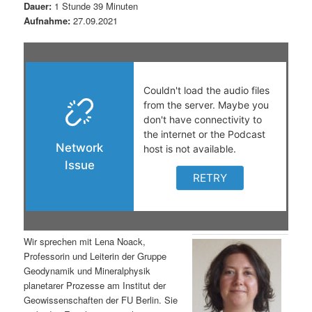
Dauer:
1 Stunde 39 Minuten
s
l
Aufnahme:
27.09.2021
p
t
r
s
i
p
n
r
g
i
e
n
n
g
Wir sprechen mit Lena Noack,
Professorin und Leiterin der Gruppe
e
Geodynamik und Mineralphysik
planetarer Prozesse am Institut der
n
Geowissenschaften der FU Berlin. Sie