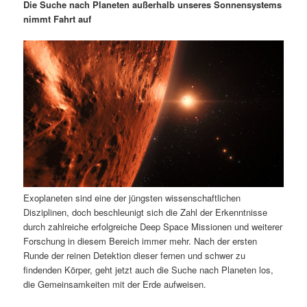
m
u
n
n
Die Suche nach Planeten außerhalb unseres Sonnensystems
g
a
nimmt Fahrt auf
ä
n
e
v
n
i
r
d
g
a
e
ä
t
i
n
r
o
n
I
e
n
n
Exoplaneten sind eine der jüngsten wissenschaftlichen
h
I
Disziplinen, doch beschleunigt sich die Zahl der Erkenntnisse
durch zahlreiche erfolgreiche Deep Space Missionen und weiterer
a
n
Forschung in diesem Bereich immer mehr. Nach der ersten
Runde der reinen Detektion dieser fernen und schwer zu
l
h
findenden Körper, geht jetzt auch die Suche nach Planeten los,
die Gemeinsamkeiten mit der Erde aufweisen.
t
a