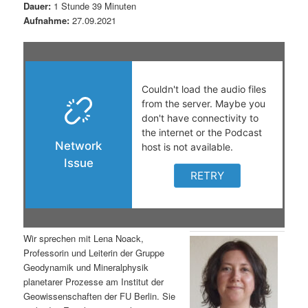
Dauer:
1 Stunde 39 Minuten
s
l
Aufnahme:
27.09.2021
p
t
r
s
i
p
n
r
g
i
e
n
n
g
Wir sprechen mit Lena Noack,
Professorin und Leiterin der Gruppe
e
Geodynamik und Mineralphysik
planetarer Prozesse am Institut der
n
Geowissenschaften der FU Berlin. Sie