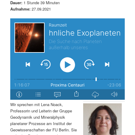
Dauer:
1 Stunde 39 Minuten
s
l
Aufnahme:
27.09.2021
p
t
r
s
i
p
n
r
g
i
e
n
n
g
Wir sprechen mit Lena Noack,
Professorin und Leiterin der Gruppe
e
Geodynamik und Mineralphysik
planetarer Prozesse am Institut der
n
Geowissenschaften der FU Berlin. Sie