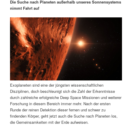
m
u
n
n
Die Suche nach Planeten außerhalb unseres Sonnensystems
g
a
nimmt Fahrt auf
ä
n
e
v
n
i
r
d
g
a
e
ä
t
i
n
r
o
n
I
e
n
n
Exoplaneten sind eine der jüngsten wissenschaftlichen
h
I
Disziplinen, doch beschleunigt sich die Zahl der Erkenntnisse
durch zahlreiche erfolgreiche Deep Space Missionen und weiterer
a
n
Forschung in diesem Bereich immer mehr. Nach der ersten
Runde der reinen Detektion dieser fernen und schwer zu
l
h
findenden Körper, geht jetzt auch die Suche nach Planeten los,
die Gemeinsamkeiten mit der Erde aufweisen.
t
a