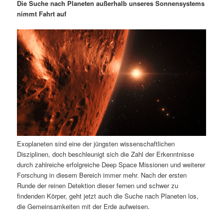
m
u
n
n
Die Suche nach Planeten außerhalb unseres Sonnensystems
g
a
nimmt Fahrt auf
ä
n
e
v
n
i
r
d
g
a
e
ä
t
i
n
r
o
n
I
e
n
n
Exoplaneten sind eine der jüngsten wissenschaftlichen
h
I
Disziplinen, doch beschleunigt sich die Zahl der Erkenntnisse
durch zahlreiche erfolgreiche Deep Space Missionen und weiterer
a
n
Forschung in diesem Bereich immer mehr. Nach der ersten
Runde der reinen Detektion dieser fernen und schwer zu
l
h
findenden Körper, geht jetzt auch die Suche nach Planeten los,
die Gemeinsamkeiten mit der Erde aufweisen.
t
a