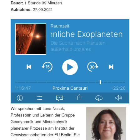
Dauer:
1 Stunde 39 Minuten
s
l
Aufnahme:
27.09.2021
p
t
r
s
i
p
n
r
g
i
e
n
n
g
Wir sprechen mit Lena Noack,
Professorin und Leiterin der Gruppe
e
Geodynamik und Mineralphysik
planetarer Prozesse am Institut der
n
Geowissenschaften der FU Berlin. Sie