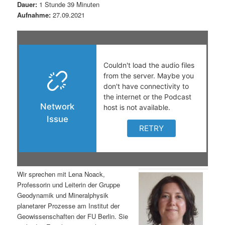
Dauer:
1 Stunde 39 Minuten
s
l
Aufnahme:
27.09.2021
p
t
r
s
i
p
n
r
g
i
e
n
n
g
Wir sprechen mit Lena Noack,
Professorin und Leiterin der Gruppe
e
Geodynamik und Mineralphysik
planetarer Prozesse am Institut der
n
Geowissenschaften der FU Berlin. Sie