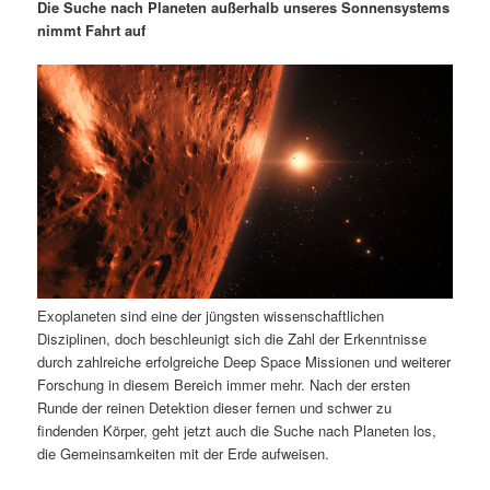
m
u
n
n
Die Suche nach Planeten außerhalb unseres Sonnensystems
g
a
nimmt Fahrt auf
ä
n
e
v
n
i
r
d
g
a
e
ä
t
i
n
r
o
n
I
e
n
n
Exoplaneten sind eine der jüngsten wissenschaftlichen
h
I
Disziplinen, doch beschleunigt sich die Zahl der Erkenntnisse
durch zahlreiche erfolgreiche Deep Space Missionen und weiterer
a
n
Forschung in diesem Bereich immer mehr. Nach der ersten
Runde der reinen Detektion dieser fernen und schwer zu
l
h
findenden Körper, geht jetzt auch die Suche nach Planeten los,
die Gemeinsamkeiten mit der Erde aufweisen.
t
a