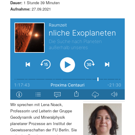
Dauer:
1 Stunde 39 Minuten
s
l
Aufnahme:
27.09.2021
p
t
r
s
i
p
n
r
g
i
e
n
n
g
Wir sprechen mit Lena Noack,
Professorin und Leiterin der Gruppe
e
Geodynamik und Mineralphysik
planetarer Prozesse am Institut der
n
Geowissenschaften der FU Berlin. Sie