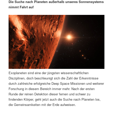
m
u
n
n
Die Suche nach Planeten außerhalb unseres Sonnensystems
g
a
nimmt Fahrt auf
ä
n
e
v
n
i
r
d
g
a
e
ä
t
i
n
r
o
n
I
e
n
n
Exoplaneten sind eine der jüngsten wissenschaftlichen
h
I
Disziplinen, doch beschleunigt sich die Zahl der Erkenntnisse
durch zahlreiche erfolgreiche Deep Space Missionen und weiterer
a
n
Forschung in diesem Bereich immer mehr. Nach der ersten
Runde der reinen Detektion dieser fernen und schwer zu
l
h
findenden Körper, geht jetzt auch die Suche nach Planeten los,
die Gemeinsamkeiten mit der Erde aufweisen.
t
a