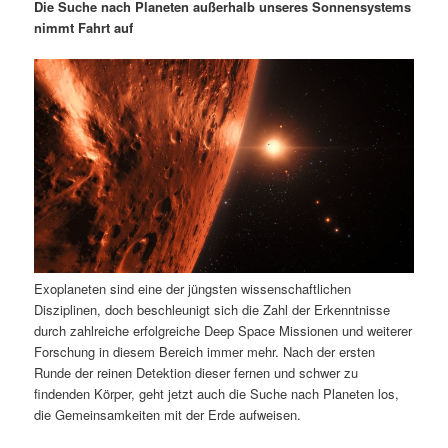
m
u
n
n
Die Suche nach Planeten außerhalb unseres Sonnensystems
g
a
nimmt Fahrt auf
ä
n
e
v
n
i
r
d
g
a
e
ä
t
i
n
r
o
n
I
e
n
n
Exoplaneten sind eine der jüngsten wissenschaftlichen
h
I
Disziplinen, doch beschleunigt sich die Zahl der Erkenntnisse
durch zahlreiche erfolgreiche Deep Space Missionen und weiterer
a
n
Forschung in diesem Bereich immer mehr. Nach der ersten
Runde der reinen Detektion dieser fernen und schwer zu
l
h
findenden Körper, geht jetzt auch die Suche nach Planeten los,
die Gemeinsamkeiten mit der Erde aufweisen.
t
a