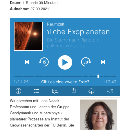
Dauer:
1 Stunde 39 Minuten
s
l
Aufnahme:
27.09.2021
p
t
r
s
i
p
n
r
g
i
e
n
n
g
Wir sprechen mit Lena Noack,
Professorin und Leiterin der Gruppe
e
Geodynamik und Mineralphysik
planetarer Prozesse am Institut der
n
Geowissenschaften der FU Berlin. Sie