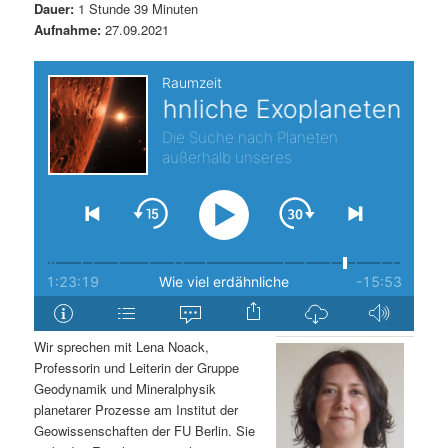
Dauer:
1 Stunde 39 Minuten
s
l
Aufnahme:
27.09.2021
p
t
r
s
i
p
n
r
g
i
e
n
n
g
Wir sprechen mit Lena Noack,
Professorin und Leiterin der Gruppe
e
Geodynamik und Mineralphysik
planetarer Prozesse am Institut der
n
Geowissenschaften der FU Berlin. Sie