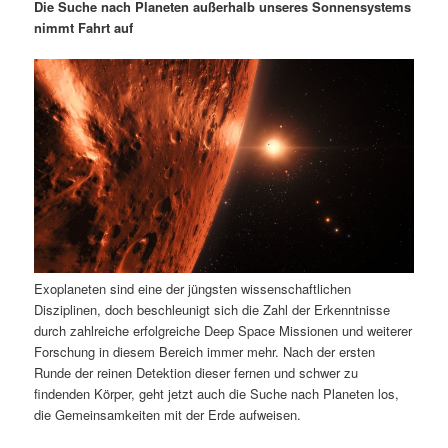
m
u
n
n
Die Suche nach Planeten außerhalb unseres Sonnensystems
g
a
nimmt Fahrt auf
ä
n
e
v
n
i
r
d
g
a
e
ä
t
i
n
r
o
n
I
e
n
n
Exoplaneten sind eine der jüngsten wissenschaftlichen
h
I
Disziplinen, doch beschleunigt sich die Zahl der Erkenntnisse
durch zahlreiche erfolgreiche Deep Space Missionen und weiterer
a
n
Forschung in diesem Bereich immer mehr. Nach der ersten
Runde der reinen Detektion dieser fernen und schwer zu
l
h
findenden Körper, geht jetzt auch die Suche nach Planeten los,
die Gemeinsamkeiten mit der Erde aufweisen.
t
a