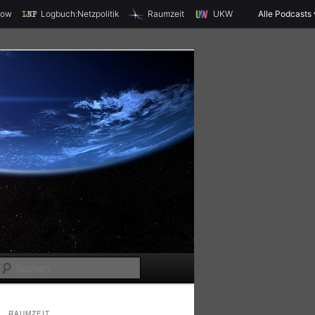
X
how
Logbuch:Netzpolitik
Raumzeit
UKW
Alle Podcasts
S
u
c
RAUMZEIT