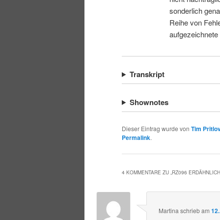
sonderlich gena
Reihe von Fehle
aufgezeichnete
Transkript
Shownotes
Dieser Eintrag wurde von
Tim Pritlo
Permalink
.
4 KOMMENTARE ZU „
RZ096 ERDÄHNLIC
Martina
schrieb
am
12