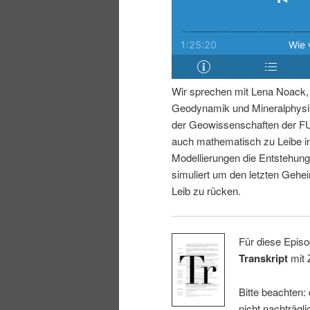
i
p
n
r
g
i
Wir sprechen mit Lena Noack, 
Geodynamik und Mineralphysik
e
n
der Geowissenschaften der FU 
auch mathematisch zu Leibe i
n
g
Modellierungen die Entstehun
simuliert um den letzten Gehe
e
Leib zu rücken.
n
Für diese Episo
Transkript
mit 
Bitte beachten:
nicht nachträgli