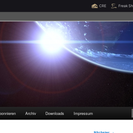
Raumzeit braucht Deine Unterstützung!
Spende jetzt!
CRE
Freak S
legenheiten
bonnieren
Archiv
Downloads
Impressum
Nächster
→