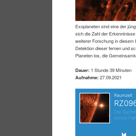
I
e
n
n
Exoplaneten sind eine der jüng
sich die Zahl der Erkenntniss
h
I
weiterer Forschung in diesem
Detektion dieser fernen und s
a
n
Planeten los, die Gemeinsamke
l
h
Dauer:
1 Stunde 39 Minuten
Aufnahme:
27.09.2021
t
a
s
l
p
t
r
s