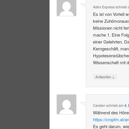
Astro Express
schrieb
Es ist von Vorteil
keine Zuhörvoraus
Missionen nicht fer
mache 1. Eine Folg
einer Gelehrten. 
Kerngeschäft, man
Hypotesenstübchen 
Wissenschaft mit d
↓
Antworten
Carsten
schrieb
am
4.
Während des Hören
https://cropfm.at/a
Es geht darum, wie