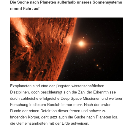
m
u
n
n
Die Suche nach Planeten außerhalb unseres Sonnensystems
g
a
nimmt Fahrt auf
ä
n
e
v
n
i
r
d
g
a
e
ä
t
i
n
r
o
n
I
e
n
n
Exoplaneten sind eine der jüngsten wissenschaftlichen
h
I
Disziplinen, doch beschleunigt sich die Zahl der Erkenntnisse
durch zahlreiche erfolgreiche Deep Space Missionen und weiterer
a
n
Forschung in diesem Bereich immer mehr. Nach der ersten
Runde der reinen Detektion dieser fernen und schwer zu
l
h
findenden Körper, geht jetzt auch die Suche nach Planeten los,
die Gemeinsamkeiten mit der Erde aufweisen.
t
a