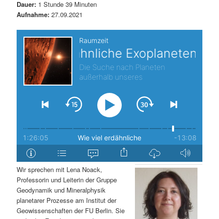
Dauer:
1 Stunde 39 Minuten
s
l
Aufnahme:
27.09.2021
p
t
r
s
i
p
n
r
g
i
e
n
n
g
Wir sprechen mit Lena Noack,
Professorin und Leiterin der Gruppe
e
Geodynamik und Mineralphysik
planetarer Prozesse am Institut der
n
Geowissenschaften der FU Berlin. Sie