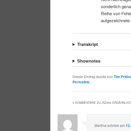
sonderlich gena
Reihe von Fehle
aufgezeichnete
Transkript
Shownotes
Dieser Eintrag wurde von
Tim Pritlo
Permalink
.
4 KOMMENTARE ZU „
RZ096 ERDÄHNLIC
Martina
schrieb
am
12