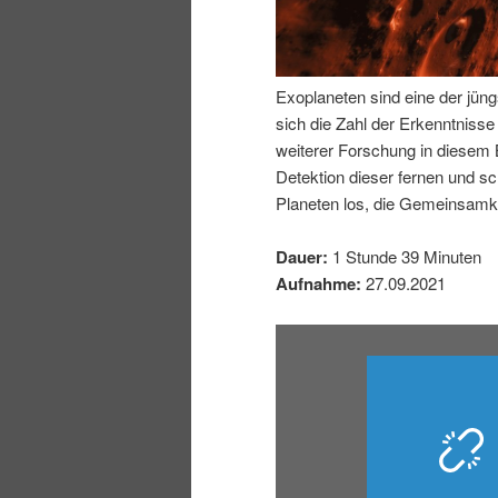
I
e
n
n
Exoplaneten sind eine der jüng
sich die Zahl der Erkenntniss
h
I
weiterer Forschung in diesem
Detektion dieser fernen und s
a
n
Planeten los, die Gemeinsamke
l
h
Dauer:
1 Stunde 39 Minuten
Aufnahme:
27.09.2021
t
a
s
l
p
t
r
s