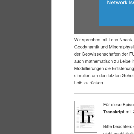
i
p
n
r
g
i
Wir sprechen mit Lena Noack, 
Geodynamik und Mineralphysik
e
n
der Geowissenschaften der FU 
auch mathematisch zu Leibe i
n
g
Modellierungen die Entstehun
simuliert um den letzten Gehe
e
Leib zu rücken.
n
Für diese Episo
Transkript
mit 
Bitte beachten:
nicht nachträgli