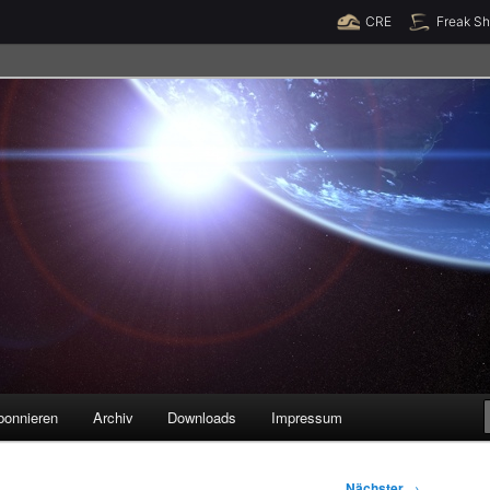
Raumzeit braucht Deine Unterstützung!
Spende jetzt!
CRE
Freak S
legenheiten
bonnieren
Archiv
Downloads
Impressum
Nächster
→