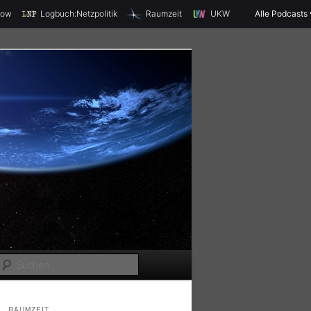
X
how
Logbuch:Netzpolitik
Raumzeit
UKW
Alle Podcasts
S
u
c
RAUMZEIT