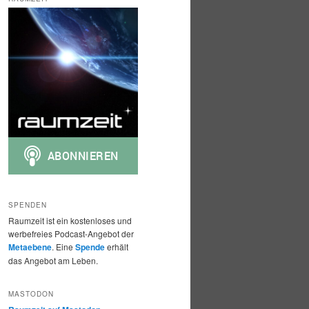
h
e
n
SPENDEN
Raumzeit ist ein kostenloses und
werbefreies Podcast-Angebot der
Metaebene
. Eine
Spende
erhält
das Angebot am Leben.
MASTODON