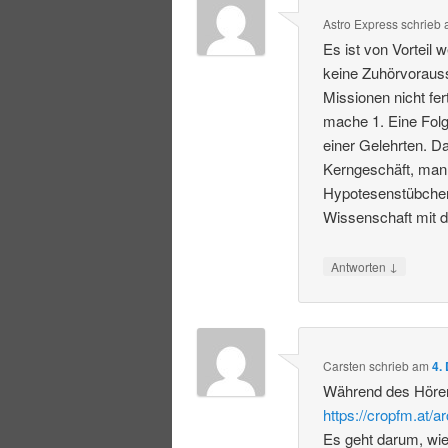
Astro Express
schrieb
Es ist von Vorteil
keine Zuhörvoraus
Missionen nicht fer
mache 1. Eine Folg
einer Gelehrten. 
Kerngeschäft, man
Hypotesenstübchen 
Wissenschaft mit d
↓
Antworten
Carsten
schrieb
am
4.
Während des Hören
https://cropfm.at/a
Es geht darum, wie