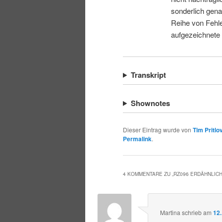
sonderlich gena
Reihe von Fehle
aufgezeichnete
Transkript
Shownotes
Dieser Eintrag wurde von
Tim Pritlo
Permalink
.
4 KOMMENTARE ZU „
RZ096 ERDÄHNLIC
Martina
schrieb
am
12