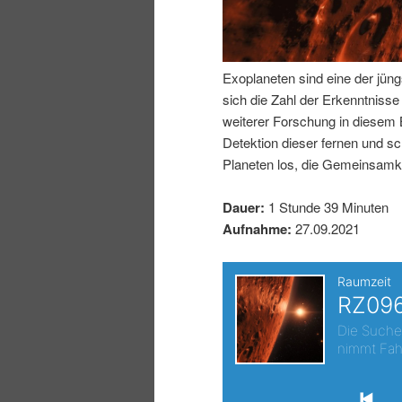
I
e
n
n
Exoplaneten sind eine der jüng
sich die Zahl der Erkenntniss
h
I
weiterer Forschung in diesem
Detektion dieser fernen und s
a
n
Planeten los, die Gemeinsamke
l
h
Dauer:
1 Stunde 39 Minuten
Aufnahme:
27.09.2021
t
a
s
l
p
t
r
s