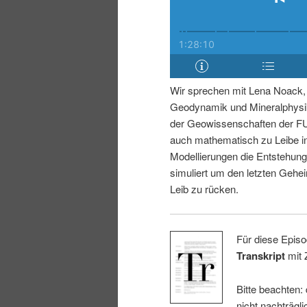
i
p
n
r
g
i
Wir sprechen mit Lena Noack, 
Geodynamik und Mineralphysik
e
n
der Geowissenschaften der FU 
auch mathematisch zu Leibe i
n
g
Modellierungen die Entstehun
simuliert um den letzten Gehe
e
Leib zu rücken.
n
Für diese Episo
Transkript
mit 
Bitte beachten:
nicht nachträgli