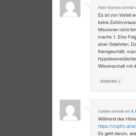
Astro Express
schrieb
Es ist von Vorteil
keine Zuhörvoraus
Missionen nicht fer
mache 1. Eine Folg
einer Gelehrten. 
Kerngeschäft, man
Hypotesenstübchen 
Wissenschaft mit d
↓
Antworten
Carsten
schrieb
am
4.
Während des Hören
https://cropfm.at/a
Es geht darum, wie