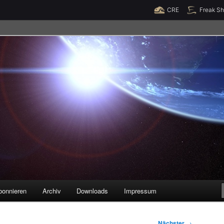
Raumzeit braucht Deine Unterstützung!
Spende jetzt!
CRE
Freak S
legenheiten
bonnieren
Archiv
Downloads
Impressum
Nächster
→