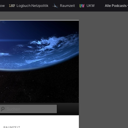
X
how
Logbuch:Netzpolitik
Raumzeit
UKW
Alle Podcasts
S
u
c
RAUMZEIT