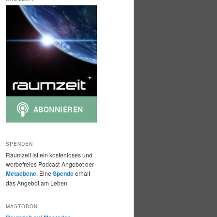
h
e
n
SPENDEN
Raumzeit ist ein kostenloses und
werbefreies Podcast-Angebot der
Metaebene
. Eine
Spende
erhält
das Angebot am Leben.
MASTODON