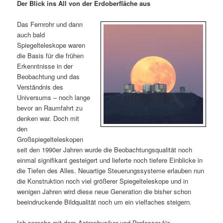
m
u
n
n
Der Blick ins All von der Erdoberfläche aus
g
a
ä
n
e
v
Das Fernrohr und dann
n
i
auch bald
r
d
g
Spiegelteleskope waren
a
die Basis für die frühen
e
ä
t
Erkenntnisse in der
i
Beobachtung und das
n
r
o
Verständnis des
n
Universums – noch lange
I
e
bevor an Raumfahrt zu
denken war. Doch mit
den
n
n
Großspiegelteleskopen
seit den 1990er Jahren wurde die Beobachtungsqualität noch
h
I
einmal signifikant gesteigert und lieferte noch tiefere Einblicke in
die Tiefen des Alles. Neuartige Steuerungssysteme erlauben nun
a
n
die Konstruktion noch viel größerer Spiegelteleskope und in
wenigen Jahren wird diese neue Generation die bisher schon
l
h
beeindruckende Bildqualität noch um ein vielfaches steigern.
t
a
Ich spreche mit dem Astrophysiker und Professor für