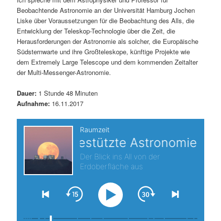
Beobachtende Astronomie an der Universität Hamburg Jochen
s
l
Liske über Voraussetzungen für die Beobachtung des Alls, die
Entwicklung der Teleskop-Technologie über die Zeit, die
p
t
Herausforderungen der Astronomie als solcher, die Europäische
Südsternwarte und ihre Großteleskope, künftige Projekte wie
r
s
dem Extremely Large Telescope und dem kommenden Zeitalter
der Multi-Messenger-Astronomie.
i
p
Dauer:
1 Stunde 48 Minuten
n
r
Aufnahme:
16.11.2017
g
i
e
n
n
g
e
n