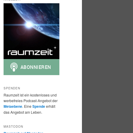
h
e
n
SPENDEN
Raumzeit ist ein kostenloses und
werbefreies Podcast-Angebot der
Metaebene
. Eine
Spende
erhält
das Angebot am Leben.
MASTODON