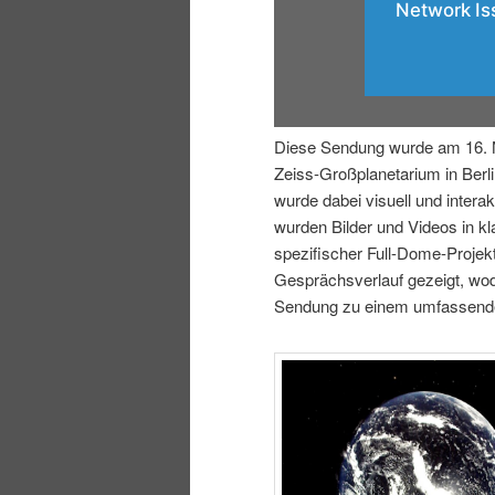
i
p
n
r
g
i
Diese Sendung wurde am 16. 
Zeiss-Großplanetarium in Berl
e
n
wurde dabei visuell und interakt
wurden Bilder und Videos in k
n
g
spezifischer Full-Dome-Projek
Gesprächsverlauf gezeigt, wo
e
Sendung zu einem umfassenden
n