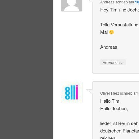
Andreas
schrieb
am
1
Hey Tim und Joch
Tolle Veranstaltung
Mal
Andreas
↓
Antworten
Oliver Herz
schrieb
a
Hallo Tim,
Hallo Jochen,
lieder ist Berlin se
deutschen Planeta
reichen.