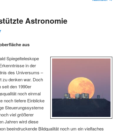
tützte Astronomie
7
doberfläche aus
ald Spiegelteleskope
 Erkenntnisse in der
dnis des Universums –
t zu denken war. Doch
 seit den 1990er
squalität noch einmal
rte noch tiefere Einblicke
rtige Steuerungssysteme
noch viel größerer
en Jahren wird diese
hon beeindruckende Bildqualität noch um ein vielfaches