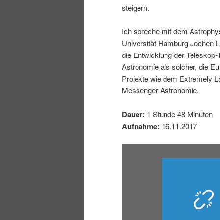
steigern.
I
e
Ich spreche mit dem Astrophy
n
n
Universität Hamburg Jochen Li
die Entwicklung der Teleskop-T
h
I
Astronomie als solcher, die E
Projekte wie dem Extremely L
a
n
Messenger-Astronomie.
l
h
Dauer:
1 Stunde 48 Minuten
Aufnahme:
16.11.2017
t
a
s
l
p
t
r
s