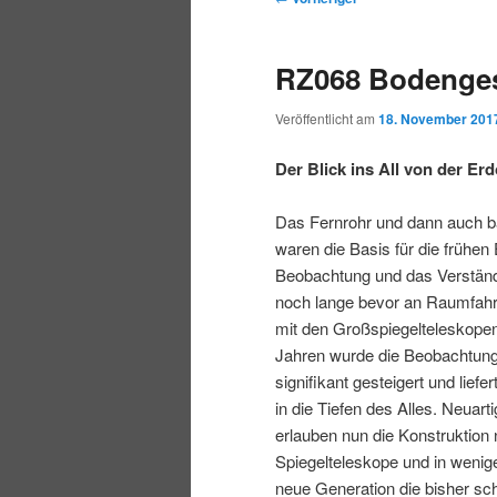
r
t
e
m
m
i
m
i
RZ068 Bodenges
n
e
t
p
s
g
n
r
Veröffentlicht am
18. November 201
e
ü
a
r
e
n
g
Der Blick ins All von der Er
s
i
k
n
Das Fernrohr und dann auch b
a
waren die Basis für die frühen
m
u
v
Beobachtung und das Verstän
i
noch lange bevor an Raumfahr
ä
n
g
mit den Großspiegelteleskopen
a
Jahren wurde die Beobachtung
r
d
t
signifikant gesteigert und liefe
i
in die Tiefen des Alles. Neua
e
ä
o
erlauben nun die Konstruktion 
n
Spiegelteleskope und in wenig
n
r
neue Generation die bisher sc