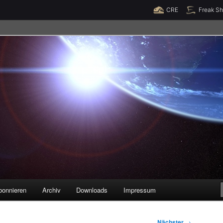
Raumzeit braucht Deine Unterstützung!
Spende jetzt!
CRE
Freak S
legenheiten
bonnieren
Archiv
Downloads
Impressum
Nächster
→