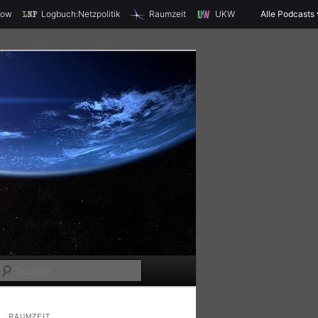
X
how
Logbuch:Netzpolitik
Raumzeit
UKW
Alle Podcasts
S
u
c
RAUMZEIT