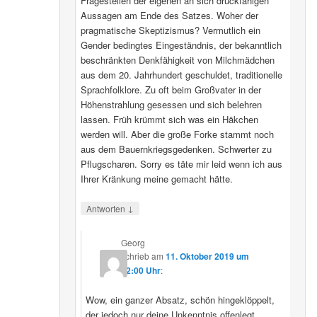
Fragestellen der eigenen an sich druckfähigen
Aussagen am Ende des Satzes. Woher der
pragmatische Skeptizismus? Vermutlich ein
Gender bedingtes Eingeständnis, der bekanntlich
beschränkten Denkfähigkeit von Milchmädchen
aus dem 20. Jahrhundert geschuldet, traditionelle
Sprachfolklore. Zu oft beim Großvater in der
Höhenstrahlung gesessen und sich belehren
lassen. Früh krümmt sich was ein Häkchen
werden will. Aber die große Forke stammt noch
aus dem Bauernkriegsgedenken. Schwerter zu
Pflugscharen. Sorry es täte mir leid wenn ich aus
Ihrer Kränkung meine gemacht hätte.
↓
Antworten
Georg
schrieb
am
11. Oktober 2019 um
12:00 Uhr
:
Wow, ein ganzer Absatz, schön hingeklöppelt,
der jedoch nur deine Unkenntnis offenlegt.