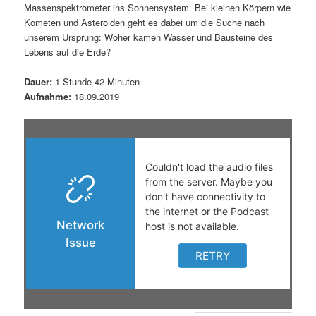
Massenspektrometer ins Sonnensystem. Bei kleinen Körpern wie
s
l
Kometen und Asteroiden geht es dabei um die Suche nach
unserem Ursprung: Woher kamen Wasser und Bausteine des
p
t
Lebens auf die Erde?
r
s
Dauer:
1 Stunde 42 Minuten
Aufnahme:
18.09.2019
i
p
n
r
g
i
e
n
n
g
e
n