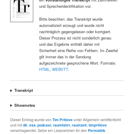
und Sprecheridentifikation vor.
Bitte beachten: das Transkript wurde
automatisiert erzeugt und wurde nicht
nachträglich gegengelesen oder korrigiert.
Dieser Prozess ist nicht sonderlich genau
und das Ergebnis enthält daher mit
Sicherheit eine Reihe von Fehlern. Im Zweifel
gilt immer das in der Sendung
aufgezeichnete gesprochene Wort. Formate:
HTML
,
WEBVTT
.
Transkript
Shownotes
Dieser Eintrag wurde von
Tim Pritlove
unter Allgemein veröffentlicht
und mit
dlr
,
esa
,
podcast
,
raumfahrt
,
raumzeit
,
timpritlove
verschlagwortet. Setze ein Lesezeichen für den
Permalink
.