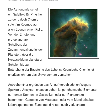
m
u
n
n
g
a
Die Astronomie scheint
ä
n
e
v
ein Spielfeld für Physiker
n
i
zu sein, doch Chemie
r
d
g
spielt im Kosmos auf
a
allen Ebenen einen Rolle:
e
ä
t
Von der Entstehung
i
protoplanetarer
n
r
o
Scheiben, der
n
Zusammenballung junger
I
e
Planeten, über die
Herausbildung planetarer
n
n
Schalen bis zur
Entstehung der Bausteine des Lebens: Kosmische Chemie ist
h
I
unerlässlich, um das Universum zu verstehen.
a
n
Astrochemiker ergründen das All auf verschiedenen Wegen:
Spektrale Analysen erlauben schon lange, chemische Elemente
l
h
auf fernen Sternen, in Gaswolken oder auf Planeten zu
bestimmen. Gesteine von Meteoriten oder vom Mond erlaubten
t
a
Laborexperimente. Zunehmend reisen auch verkleinerte