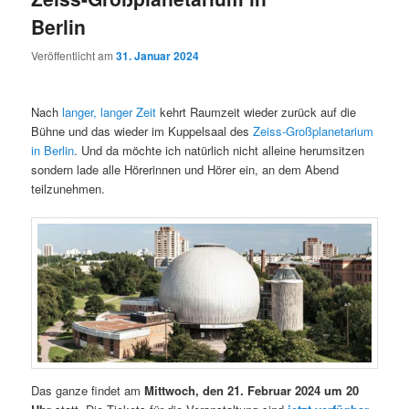
i
p
s
Berlin
m
u
n
r
n
g
i
a
Veröffentlicht am
31. Januar 2024
ä
n
e
n
v
n
g
i
r
d
e
g
Nach
langer, langer Zeit
kehrt Raumzeit wieder zurück auf die
n
a
Bühne und das wieder im Kuppelsaal des
Zeiss-Großplanetarium
e
ä
t
in Berlin
. Und da möchte ich natürlich nicht alleine herumsitzen
i
sondern lade alle Hörerinnen und Hörer ein, an dem Abend
n
r
o
teilzunehmen.
n
I
e
n
n
h
I
a
n
l
h
Das ganze findet am
Mittwoch, den 21. Februar 2024 um 20