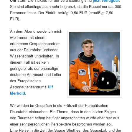
Uhr
statt. Die Tickets für die Veranstaltung sind
jetzt verfügbar
.
t
a
Sie sind allerdings auch sehr begrenzt, da die Kuppel nur ca. 300
Personen fasst. Der Eintritt beträgt 9,50 EUR (ermäßigt 7,50
s
l
EUR).
p
t
An dem Abend werde ich mich
wie immer mit einem
r
s
erfahrenen Gesprächspartner
aus der Raumfahrt und/oder
i
p
Wissenschaft unterhalten. In
diesem Fall ist es kein
n
r
geringerer als der ehemalige
deutsche Astronaut und Leiter
g
i
des Europäischen
Astronautenzentrums
Ulf
Merbold
.
e
n
Wir werden im Gespräch in die Frühzeit der Europäischen
n
g
Raumfahrt eintauchen. Ein Thema, dass in den letzten Folgen
von Raumzeit schon häufiger angeschnitten wurde aber hier aus
e
einer sehr persönlichen Perspektive besprochen werden soll.
Eine Reise in die Zeit der Space Shuttles, des SpaceLab und der
n